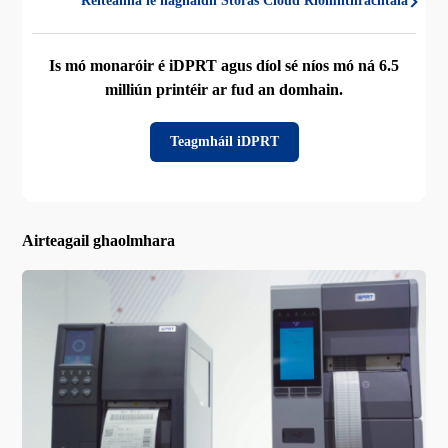
Réiteanna le haghaidh Stóras Cloud Ríomhthráchtála
Is mó monaróir é iDPRT agus díol sé níos mó ná 6.5
milliún printéir ar fud an domhain.
Teagmháil iDPRT
Airteagail ghaolmhara