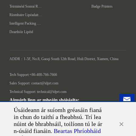
Teirminéal Sonraí Ríomhaire Láimhe
Badge Printers
Ríomhaire Lipéadaithe Uathoibríoch
Intelligent Packing Machine
Dearthóir Lipéid
ADDR：1-5F, No.8, Gaoqi South 12th Road, Huli District, Xiamen, China

Tech Support:+86-400-766-7666
Sales Support: contact@idprt.com
Technical Support: technical@idprt.com
Aimsigh linn ar mheáin shóisialta:
Úsáideann ár suíomh gréasáin fianá
in chun do taithí a fheabhsú. Trí lea
núint de bhrabhsáil, toilíonn tú le ár
n-úsáid fianáin.
Beartas Phríobháid