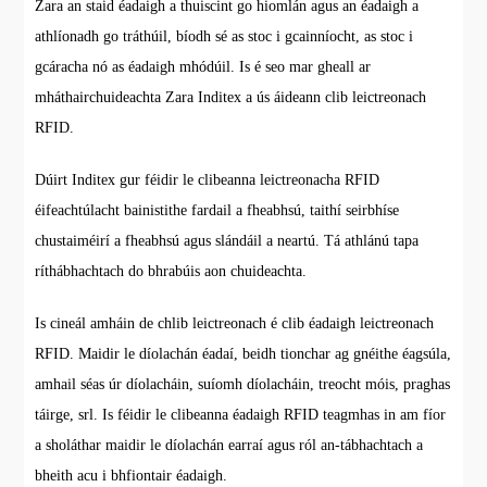
Zara an staid éadaigh a thuiscint go hiomlán agus an éadaigh a
athlíonadh go tráthúil, bíodh sé as stoc i gcainníocht, as stoc i
gcáracha nó as éadaigh mhódúil. Is é seo mar gheall ar
mháthairchuideachta Zara Inditex a ús áideann clib leictreonach
RFID.
Dúirt Inditex gur féidir le clibeanna leictreonacha RFID
éifeachtúlacht bainistithe fardail a fheabhsú, taithí seirbhíse
chustaiméirí a fheabhsú agus slándáil a neartú. Tá athlánú tapa
ríthábhachtach do bhrabúis aon chuideachta.
Is cineál amháin de chlib leictreonach é clib éadaigh leictreonach
RFID. Maidir le díolachán éadaí, beidh tionchar ag gnéithe éagsúla,
amhail séas úr díolacháin, suíomh díolacháin, treocht móis, praghas
táirge, srl. Is féidir le clibeanna éadaigh RFID teagmhas in am fíor
a sholáthar maidir le díolachán earraí agus ról an-tábhachtach a
bheith acu i bhfiontair éadaigh.