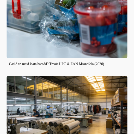
Cad é an méid íosta barcód? Treoir UPC & EAN Miondíola (2026)