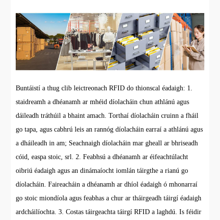
Buntáistí a thug clib leictreonach RFID do thionscal éadaigh: 1.
staidreamh a dhéanamh ar mhéid díolacháin chun athlánú agus
dáileadh tráthúil a bhaint amach. Torthaí díolacháin cruinn a fháil
go tapa, agus cabhrú leis an rannóg díolacháin earraí a athlánú agus
a dháileadh in am; Seachnaigh díolacháin mar gheall ar bhriseadh
cóid, easpa stoic, srl. 2. Feabhsú a dhéanamh ar éifeachtúlacht
oibriú éadaigh agus an dinámaíocht iomlán táirgthe a rianú go
díolacháin. Faireacháin a dhéanamh ar dhíol éadaigh ó mhonarraí
go stoic miondíola agus feabhas a chur ar tháirgeadh táirgí éadaigh
ardcháilíochta. 3. Costas táirgeachta táirgí RFID a laghdú. Is féidir