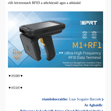
clib leictreonach RFID a athchúrsáil agus a athúsáid
▼ff10ff▼
▼ff11ff▼
réamhshocraithe:
Luas Scagaire Barcode
Ar Aghaidh: