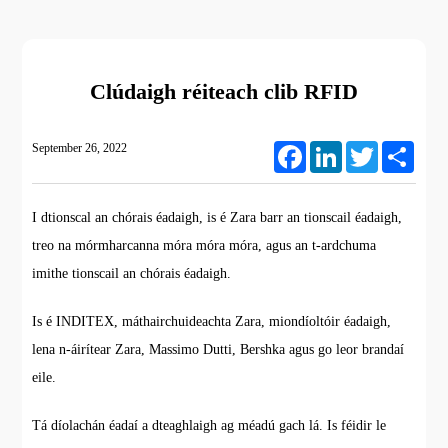
Clúdaigh réiteach clib RFID
September 26, 2022
Facebook
LinkedIn
Twitter
Share
I dtionscal an chórais éadaigh, is é Zara barr an tionscail éadaigh,
treo na mórmharcanna móra móra móra, agus an t-ardchuma
imithe tionscail an chórais éadaigh.
Is é INDITEX, máthairchuideachta Zara, miondíoltóir éadaigh,
lena n-áirítear Zara, Massimo Dutti, Bershka agus go leor brandaí
eile.
Tá díolachán éadaí a dteaghlaigh ag méadú gach lá. Is féidir le