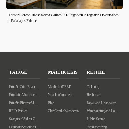
Printéirí Barcód Tionsclaíocha 4 orlach: An Caighdeán le haghaidh Déantúsaíocht
a Éadaí agus Fabraic
TÁIRGE
MAIDIR LEIS
RÉITHE
Printéir Cóid Bharra an Deasc
Maidir le iDPRT
Ticketing
Priontóir Móibríoch Barcóid
NuachtaComment
Healthcare
Printéir Bharracód Tionsclaíoch
Blog
Retail and Hospitality
RFID Printer
Clár Comhpháirtíochta
Warehousing and Logistics
Scagaire Cóid an Chláir
Public Sector
Léitheoir/Scríobhóir RFID ar láimhéid
Manufacturing