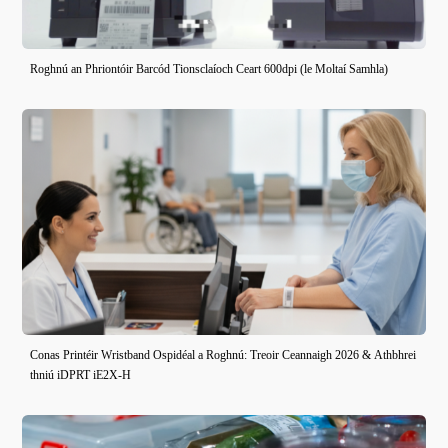
Roghnú an Phriontóir Barcód Tionsclaíoch Ceart 600dpi (le Moltaí Samhla)
Conas Printéir Wristband Ospidéal a Roghnú: Treoir Ceannaigh 2026 & Athbhrei
thniú iDPRT iE2X-H