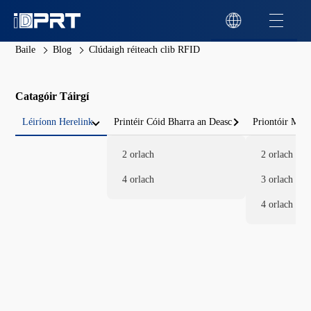
Baile
Blog
Clúdaigh réiteach clib RFID
Catagóir Táirgí
Léiríonn Herelink
Printéir Cóid Bharra an Deasc
Priontóir Mói
2 orlach
2 orlach
4 orlach
3 orlach
4 orlach