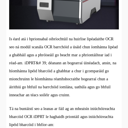
Is éard atá i bprionsabal oibríochtúil na huirlise lipéadaithe OCR
seo ná modúl scanála OCR barrchóid a úsáid chun íomhánna lipéad
a ghabháil agus a phróiseáil go beacht mar a phriontáiltear iad i
réad-am. iDPRT&# 39; déanann an bogearraí úinéadach, ansin, na
híomhánna lipéid bharcóid a ghabhtar a chur i gcomparáid go
mionchruinn le híomhánna réamhshocraithe bogearraí chun a
áirithiú go bhfuil na barrchóid iomlána, uathúla agus go bhfuil
inneachar an téacs soiléir agus cruinn.
Tá na buntáistí seo a leanas ar fáil ag an mheaisín iniúchóireachta
bharcóid OCR iDPRT le haghaidh priontáil agus iniúchóireachta
lipéid bharcóid i bhfíor-am: