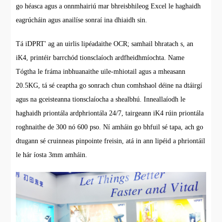
go héasca agus a onnmhairiú mar bhreisbhileog Excel le haghaidh
eagrúcháin agus anailíse sonraí ina dhiaidh sin.
Tá iDPRT' ag an uirlis lipéadaithe OCR; samhail bhratach s, an
iK4, printéir barrchód tionsclaíoch ardfheidhmíochta. Name
Tógtha le fráma inbhuanaithe uile-mhiotail agus a mheasann
20.5KG, tá sé ceaptha go sonrach chun comhshaol déine na dtáirgí
agus na gceisteanna tionsclaíocha a shealbhú. Inneallaíodh le
haghaidh priontála ardphriontála 24/7, tairgeann iK4 rúin priontála
roghnaithe de 300 nó 600 pso. Ní amháin go bhfuil sé tapa, ach go
dtugann sé cruinneas pinpointe freisin, atá in ann lipéid a phriontáil
le hár íosta 3mm amháin.