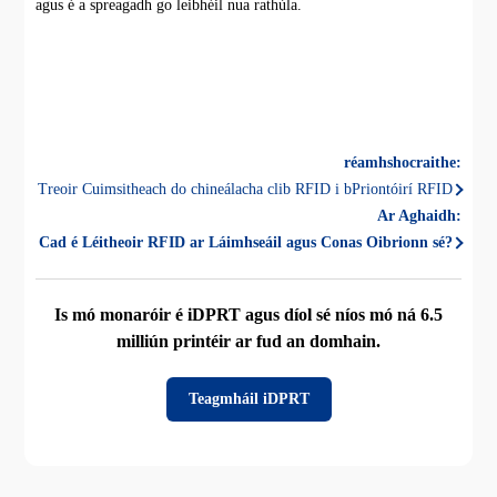
agus é a spreagadh go leibhéil nua rathúla.
réamhshocraithe:
Treoir Cuimsitheach do chineálacha clib RFID i bPriontóirí RFID
Ar Aghaidh:
Cad é Léitheoir RFID ar Láimhseáil agus Conas Oibrionn sé?
Is mó monaróir é iDPRT agus díol sé níos mó ná 6.5
milliún printéir ar fud an domhain.
Teagmháil iDPRT