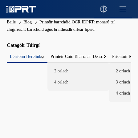
Baile
Blog
Printéir barrchóid OCR IDPRT: monarú trí
chigireacht barrchóid agus braitheadh difear lipéid
Catagóir Táirgí
Léiríonn Herelink
Printéir Cóid Bharra an Deasc
Priontóir Mói
2 orlach
2 orlach
4 orlach
3 orlach
4 orlach