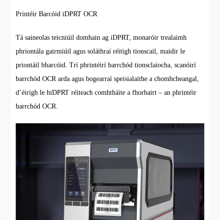
Printéir Barcóid iDPRT OCR
Tá saineolas teicniúil domhain ag iDPRT, monaróir trealaimh
phriontála gairmiúil agus soláthraí réitigh tionscail, maidir le
priontáil bharcóid. Trí phrintéirí barrchód tionsclaíocha, scanóirí
barrchód OCR arda agus bogearraí speisialaithe a chomhcheangal,
d’éirigh le hiDPRT réiteach comhtháite a fhorbairt – an phrintéir
barrchód OCR.