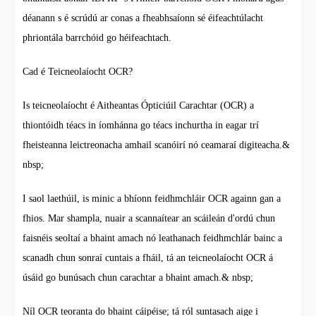
déanann s é scrúdú ar conas a fheabhsaíonn sé éifeachtúlacht
phriontála barrchóid go héifeachtach.
Cad é Teicneolaíocht OCR?
Is teicneolaíocht é Aitheantas Ópticiúil Carachtar (OCR) a
thiontóidh téacs in íomhánna go téacs inchurtha in eagar trí
fheisteanna leictreonacha amhail scanóirí nó ceamaraí digiteacha.&
nbsp;
I saol laethúil, is minic a bhíonn feidhmchláir OCR againn gan a
fhios. Mar shampla, nuair a scannaítear an scáileán d'ordú chun
faisnéis seoltaí a bhaint amach nó leathanach feidhmchlár bainc a
scanadh chun sonraí cuntais a fháil, tá an teicneolaíocht OCR á
úsáid go bunúsach chun carachtar a bhaint amach.& nbsp;
Níl OCR teoranta do bhaint cáipéise; tá ról suntasach aige i