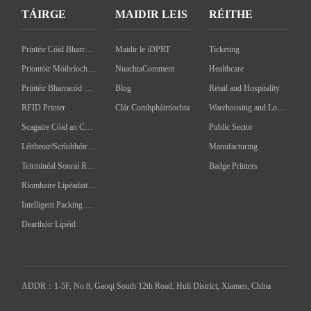
TÁIRGE
MAIDIR LEIS
RÉITHE
Printéir Cóid Bharra an Deasc
Maidir le iDPRT
Ticketing
Priontóir Móibríoch Barcóid
NuachtaComment
Healthcare
Printéir Bharracód Tionsclaíoch
Blog
Retail and Hospitality
RFID Printer
Clár Comhpháirtíochta
Warehousing and Logistics
Scagaire Cóid an Chláir
Public Sector
Léitheoir/Scríobhóir RFID ar láimhéid
Manufacturing
Teirminéal Sonraí Ríomhaire Láimhe
Badge Printers
Ríomhaire Lipéadaithe Uathoibríoch
Intelligent Packing Machine
Dearthóir Lipéid
ADDR：1-5F, No.8, Gaoqi South 12th Road, Huli District, Xiamen, China
