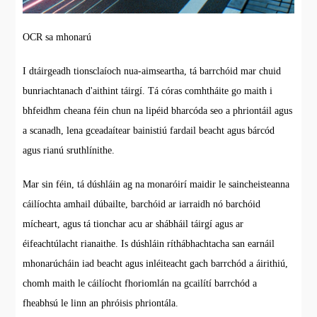
OCR sa mhonarú
I dtáirgeadh tionsclaíoch nua-aimseartha, tá barrchóid mar chuid
bunriachtanach d'aithint táirgí. Tá córas comhtháite go maith i
bhfeidhm cheana féin chun na lipéid bharcóda seo a phriontáil agus
a scanadh, lena gceadaítear bainistiú fardail beacht agus bárcód
agus rianú sruthlínithe.
Mar sin féin, tá dúshláin ag na monaróirí maidir le saincheisteanna
cáilíochta amhail dúbailte, barchóid ar iarraidh nó barchóid
mícheart, agus tá tionchar acu ar shábháil táirgí agus ar
éifeachtúlacht rianaithe. Is dúshláin ríthábhachtacha san earnáil
mhonarúcháin iad beacht agus inléiteacht gach barrchód a áirithiú,
chomh maith le cáilíocht fhoriomlán na gcailítí barrchód a
fheabhsú le linn an phróisis phriontála.