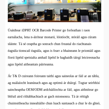
Úsáidtear iDPRT OCR Barcode Printer go forleathan i raon
earnálacha, lena n-áirítear monarú, lóistíocht, stóráil agus cúram
sláinte. Tá sé ceaptha go sonrach chun freastal do riachtanais
éagsúla tionscail éagsúla, agus is fearr a bhaineann le priontáil agus
fíorú lipéid speisialta amhail lipéid le haghaidh táirgí leictreonacha
agus lipéid aitheantais páirteanna.
Ár T& D cuireann foireann taithí agus saineolas ar fáil ar an tábla,
ag nuálaíocht leanúnach agus ag optimú ár dtáirgí. Tugtar seirbhísí
saincheaptha OEM/ODM ardcháilíochta ar fáil, agus aithnítear go
bhfuil aird ríthábhachtach ar gach mionsonra. Tá ár réitigh
chuimsitheacha innealtáilte chun luach suntasach a chur le do ghnó,