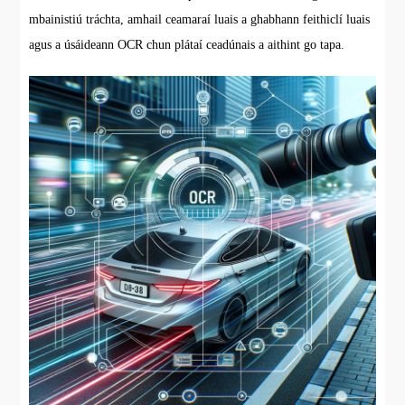
mbainistiú tráchta, amhail ceamaraí luais a ghabhann feithiclí luais
agus a úsáideann OCR chun plátaí ceadúnais a aithint go tapa.