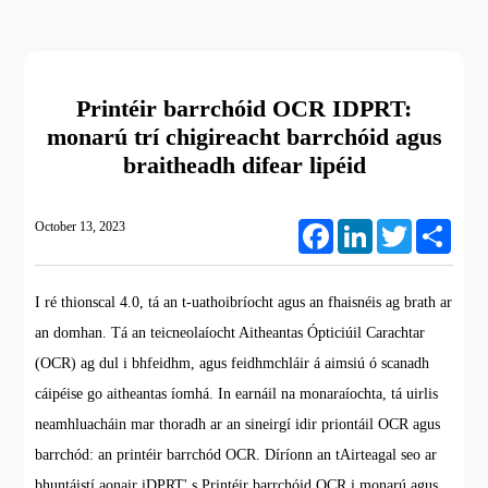
Printéir barrchóid OCR IDPRT:
monarú trí chigireacht barrchóid agus
braitheadh difear lipéid
October 13, 2023
Facebook
LinkedIn
Twitter
Share
I ré thionscal 4.0, tá an t-uathoibríocht agus an fhaisnéis ag brath ar
an domhan. Tá an teicneolaíocht Aitheantas Ópticiúil Carachtar
(OCR) ag dul i bhfeidhm, agus feidhmchláir á aimsiú ó scanadh
cáipéise go aitheantas íomhá. In earnáil na monaraíochta, tá uirlis
neamhluacháin mar thoradh ar an sineirgí idir priontáil OCR agus
barrchód: an printéir barrchód OCR. Díríonn an tAirteagal seo ar
bhuntáistí aonair iDPRT' s Printéir barrchóid OCR i monarú agus