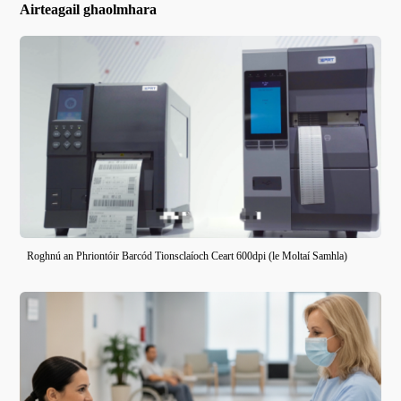
Airteagail ghaolmhara
Roghnú an Phriontóir Barcód Tionsclaíoch Ceart 600dpi (le Moltaí Samhla)