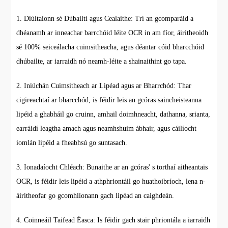
1. Diúltaíonn sé Dúbailtí agus Cealaithe: Trí an gcomparáid a
dhéanamh ar inneachar barrchóid léite OCR in am fíor, áiritheoidh
sé 100% seiceálacha cuimsitheacha, agus déantar cóid bharcchóid
dhúbailte, ar iarraidh nó neamh-léite a shainaithint go tapa.
2. Iniúchán Cuimsitheach ar Lipéad agus ar Bharrchód: Thar
cigireachtaí ar bharcchód, is féidir leis an gcóras saincheisteanna
lipéid a ghabháil go cruinn, amhail doimhneacht, dathanna, srianta,
earráidí leagtha amach agus neamhshuim ábhair, agus cáilíocht
iomlán lipéid a fheabhsú go suntasach.
3. Ionadaíocht Chléach: Bunaithe ar an gcóras' s torthaí aitheantais
OCR, is féidir leis lipéid a athphriontáil go huathoibríoch, lena n-
áiritheofar go gcomhlíonann gach lipéad an caighdeán.
4. Coinneáil Taifead Éasca: Is féidir gach stair phriontála a iarraidh