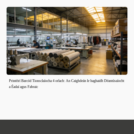
Printéirí Barcód Tionsclaíocha 4 orlach: An Caighdeán le haghaidh Déantúsaíocht
a Éadaí agus Fabraic