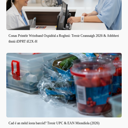
Conas Printéir Wristband Ospidéal a Roghnú: Treoir Ceannaigh 2026 & Athbhrei
thniú iDPRT iE2X-H
Cad é an méid íosta barcód? Treoir UPC & EAN Miondíola (2026)