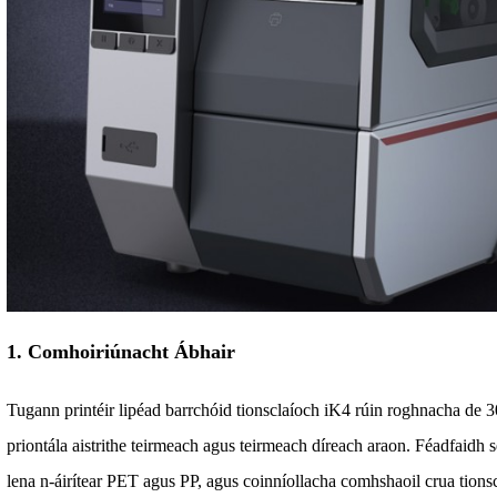
1. Comhoiriúnacht Ábhair
Tugann printéir lipéad barrchóid tionsclaíoch iK4 rúin roghnacha de
priontála aistrithe teirmeach agus teirmeach díreach araon. Féadfaidh sé
lena n-áirítear PET agus PP, agus coinníollacha comhshaoil crua tions