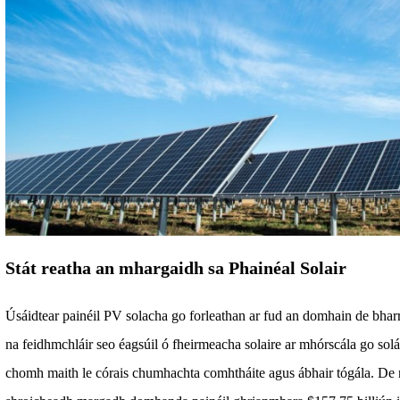
Stát reatha an mhargaidh sa Phainéal Solair
Úsáidtear painéil PV solacha go forleathan ar fud an domhain de bharr
na feidhmchláir seo éagsúil ó fheirmeacha solaire ar mhórscála go solá
chomh maith le córais chumhachta comhtháite agus ábhair tógála. De 