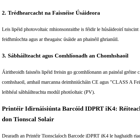
2. Trédhearcacht na Faisnéise Úsáideora
Leis lipéid photovoltaic mhionsonraithe is féidir le húsáideoirí tuiscin
feidhmíochta agus ar theagaisc úsáide an phainéil ghrianúil.
3. Sábháilteacht agus Comhlíonadh an Chomhshaoil
Áiritheoidh faisnéis lipéid freisin go gcomhlíonann an painéal gréine 
comhshaoil, amhail marcanna deimhniúcháin CE agus "CLASS A Feidh
leibhéal sábháilteachta modúl photóoltaic (PV).
Printéir Idirnáisiúnta Barcóid IDPRT iK4: Réiteac
don Tionscal Solair
Dearadh an Printéir Tionsclaíoch Barcode iDPRT iK4 le haghaidh riacht