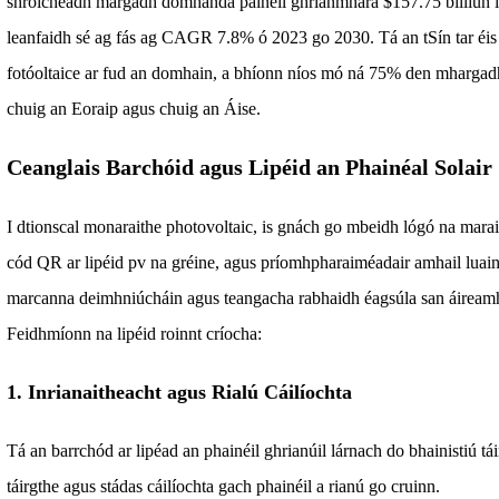
shroicheadh margadh domhanda painéil ghrianmhara $157.75 billiún i
leanfaidh sé ag fás ag CAGR 7.8% ó 2023 go 2030. Tá an tSín tar éis b
fotóoltaice ar fud an domhain, a bhíonn níos mó ná 75% den mharg
chuig an Eoraip agus chuig an Áise.
Ceanglais Barchóid agus Lipéid an Phainéal Solair
I dtionscal monaraithe photovoltaic, is gnách go mbeidh lógó na marai
cód QR ar lipéid pv na gréine, agus príomhpharaiméadair amhail luaine
marcanna deimhniúcháin agus teangacha rabhaidh éagsúla san áireamh f
Feidhmíonn na lipéid roinnt críocha:
1. Inrianaitheacht agus Rialú Cáilíochta
Tá an barrchód ar lipéad an phainéil ghrianúil lárnach do bhainistiú tá
táirgthe agus stádas cáilíochta gach phainéil a rianú go cruinn.