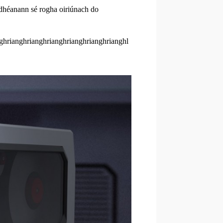
a dhéanann sé rogha oiriúnach do
ghrianghrianghrianghrianghrianghrianghl