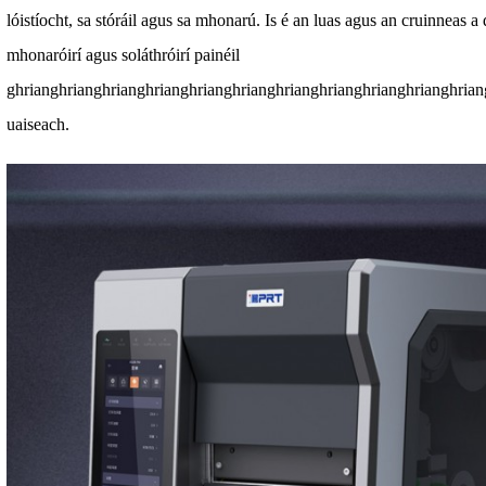
lóistíocht, sa stóráil agus sa mhonarú. Is é an luas agus an cruinneas 
mhonaróirí agus soláthróirí painéil
ghrianghrianghrianghrianghrianghrianghrianghrianghrianghrianghrian
uaiseach.