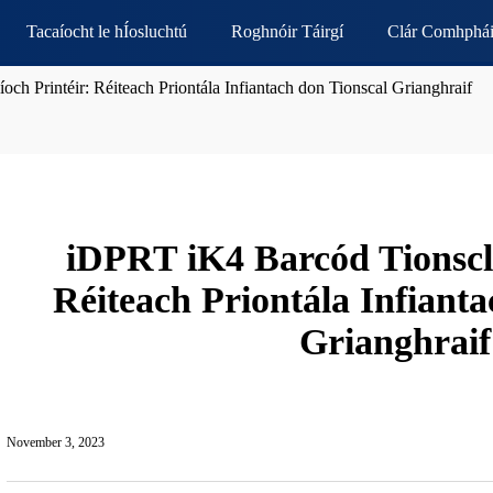
Tacaíocht le hÍosluchtú
Roghnóir Táirgí
Clár Comhphái
ch Printéir: Réiteach Priontála Infiantach don Tionscal Grianghraif
iDPRT iK4 Barcód Tionscla
Réiteach Priontála Infianta
Grianghraif
November 3, 2023