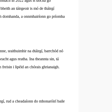
ontach in 2022 agus is dócha go
heith an táirgeoir is mó de tháirgí
adh domhanda, a onnmhairíonn go príomha
nne, sraithuimhir na dtáirgí, barrchód nó
acht agus reatha. Ina theannta sin, tá
reisin i lipéid an chórais ghrianaigh.
irgí, rud a cheadaíonn do mhonaróirí baile