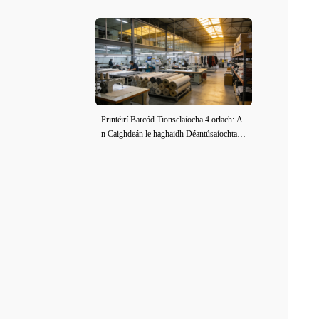
Printéirí Barcód Tionsclaíocha 4 orlach: A
n Caighdeán le haghaidh Déantúsaíochta É
adaí agus Fabraic