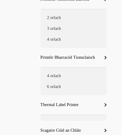
2 orlach
3 orlach
4 orlach
Printéir Bharracód Tionsclaíoch
4 orlach
6 orlach
Thermal Label Printer
Scagaire Cóid an Chláir