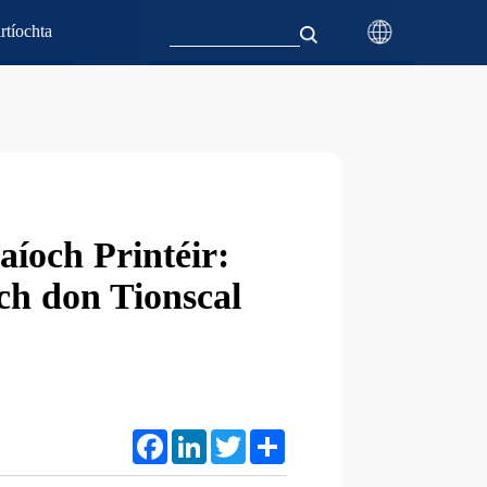
rtíochta
íoch Printéir:
ch don Tionscal
Facebook
LinkedIn
Twitter
Share