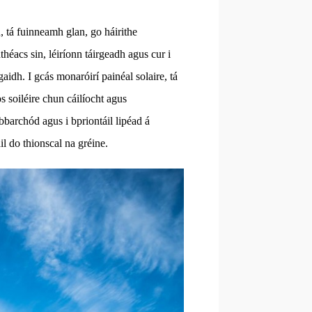
 tá fuinneamh glan, go háirithe
héacs sin, léiríonn táirgeadh agus cur i
idh. I gcás monaróirí painéal solaire, tá
s soiléire chun cáilíocht agus
i bbarchód agus i bpriontáil lipéad á
il do thionscal na gréine.