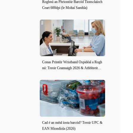
Roghnú an Phriontóir Barcód Tionsclaíoch
Ceart 600dpi (le Moltaí Samhla)
Conas Printéir Wristband Ospidéal a Rogh
nú: Treoir Ceannaigh 2026 & Athbhreithni
ú iDPRT iE2X-H
Cad é an méid íosta barcód? Treoir UPC &
EAN Miondíola (2026)