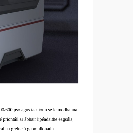
 300/600 pso agus tacaíonn sé le modhanna
 priontáil ar ábhair lipéadaithe éagsúla,
cal na gréine á gcomhlíonadh.