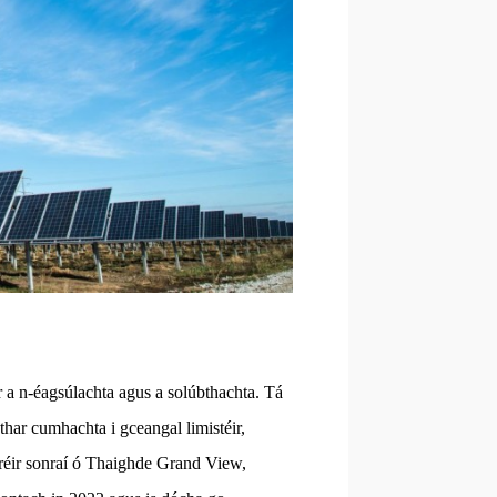
 a n-éagsúlachta agus a solúbthachta. Tá
thar cumhachta i gceangal limistéir,
réir sonraí ó Thaighde Grand View,