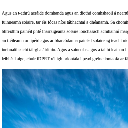
Agus an t-athrú aeráide domhanda agus an díothú comhshaoil á neartú,
fuinneamh solaire, tar éis fócas níos tábhachtaí a dhéanamh. Sa chomht
bhfeidhm painéil phlé fharraigeanta solaire ionchasach acmhainní marga
an t-éileamh ar lipéid agus ar bharcódanna painéal solaire ag teacht nío
inrianaitheacht táirgí a áirithiú. Agus a saineolas agus a taithí leathan 
leibhéal aige, chuir iDPRT réitigh priontála lipéad gréine iontaofa ar fá