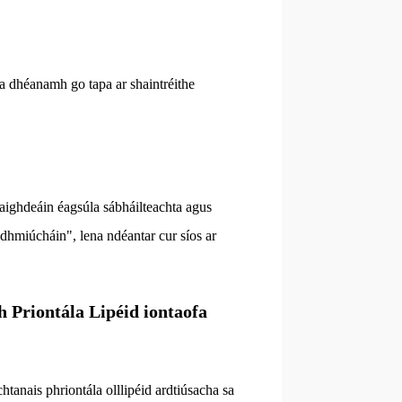
t a dhéanamh go tapa ar shaintréithe
caighdeáin éagsúla sábháilteachta agus
miúcháin", lena ndéantar cur síos ar
h Priontála Lipéid iontaofa
anais phriontála olllipéid ardtiúsacha sa