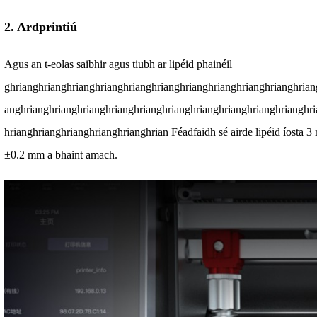
2. Ardprintiú
Agus an t-eolas saibhir agus tiubh ar lipéid phainéil
ghrianghrianghrianghrianghrianghrianghrianghrianghrianghrianghrian
anghrianghrianghrianghrianghrianghrianghrianghrianghrianghrianghr
hrianghrianghrianghrianghrianghrian Féadfaidh sé airde lipéid íosta 
±0.2 mm a bhaint amach.