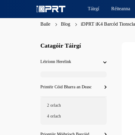
Táirgí
Réiteanna
Baile
Blog
iDPRT iK4 Barcód Tionsclaío
Catagóir Táirgí
Léiríonn Herelink
Printéir Cóid Bharra an Deasc
2 orlach
4 orlach
Priontóir Móibríoch Barcóid