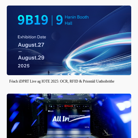
Féach iDPRT Live ag IOTE 2025: OCR, RFID & Priontáil Uathoibrithe