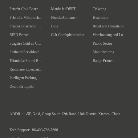
Printéir Cóid Bharra an Deasc
Maidir le iDPRT
Ticketing
Priontóir Móibríoch Barcóid
NuachtaComment
Healthcare
Printéir Bharracód Tionsclaíoch
Blog
Retail and Hospitality
RFID Printer
Clár Comhpháirtíochta
Warehousing and Logistics
Scagaire Cóid an Chláir
Public Sector
Léitheoir/Scríobhóir RFID ar láimhéid
Manufacturing
Teirminéal Sonraí Ríomhaire Láimhe
Badge Printers
Ríomhaire Lipéadaithe Uathoibríoch
Intelligent Packing Machine
Dearthóir Lipéid
ADDR：1-5F, No.8, Gaoqi South 12th Road, Huli District, Xiamen, China

Tech Support:+86-400-766-7666