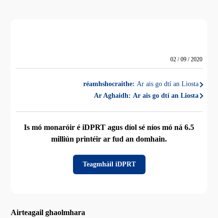
02 / 09 / 2020
réamhshocraithe:
Ar ais go dtí an Liosta
Ar Aghaidh:
Ar ais go dtí an Liosta
Is mó monaróir é iDPRT agus díol sé níos mó ná 6.5
milliún printéir ar fud an domhain.
Teagmháil iDPRT
Airteagail ghaolmhara