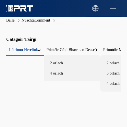
Baile
NuachtaComment
Catagóir Táirgí
Léiríonn Herelink
Printéir Cóid Bharra an Deasc
Priontóir Mói
2 orlach
2 orlach
4 orlach
3 orlach
4 orlach