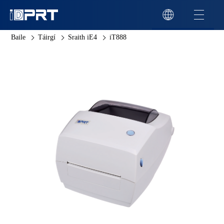
Baile
Táirgí
Sraith iE4
iT888