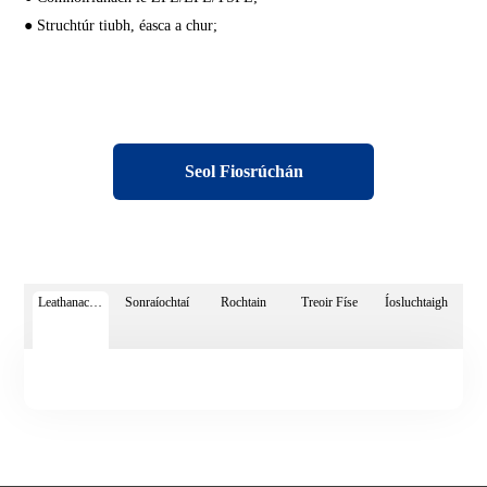
● Struchtúr tiubh, éasca a chur;
Seol Fiosrúchán
Leathanach Mionsonraí
Sonraíochtaí
Rochtain
Treoir Físe
Íosluchtaigh