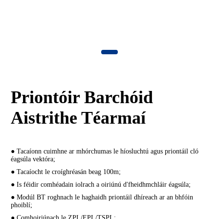
Priontóir Barchóid
Aistrithe Téarmaí
● Tacaíonn cuimhne ar mhórchumas le híosluchtú agus priontáil cló
éagsúla vektóra;
● Tacaíocht le croíghréasán beag 100m;
● Is féidir comhéadain iolrach a oiriúnú d'fheidhmchláir éagsúla;
● Modúl BT roghnach le haghaidh priontáil dhíreach ar an bhfóin
phoiblí;
● Comhoiriúnach le ZPL/EPL/TSPL;