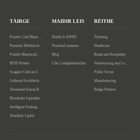
TÁIRGE
MAIDIR LEIS
RÉITHE
Printéir Cóid Bharra an Deasc
Maidir le iDPRT
Ticketing
Priontóir Móibríoch Barcóid
NuachtaComment
Healthcare
Printéir Bharracód Tionsclaíoch
Blog
Retail and Hospitality
RFID Printer
Clár Comhpháirtíochta
Warehousing and Logistics
Scagaire Cóid an Chláir
Public Sector
Léitheoir/Scríobhóir RFID ar láimhéid
Manufacturing
Teirminéal Sonraí Ríomhaire Láimhe
Badge Printers
Ríomhaire Lipéadaithe Uathoibríoch
Intelligent Packing Machine
Dearthóir Lipéid