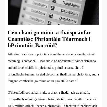
Cén chaoi go minic a thaispeánfar
Ceanntásc Phriontála Téarmach i
bPriontóir Barcóid?
Athraíonn saol ceann priontála bunaithe ar airde priontála, cineál
meáin agus cothabháil. Más rud é go ndéanann tú saincheisteanna
amhail drochcháilíocht phriontála, pointí ar iarraidh, nó
priontálacha fuaime, tá siad táscach ar fhadhbanna phriontála, rud a
thugann comhartha go minic ar an ngá atá le hathrú.
D’fhéadfadh cothabháil rialta a shaol a fhadú, ach de ghnáth,
d’fhéadfadh sé gur gá ceann phriontála teirmeach a athrú tar éis 2
go 3 milliún orlach líneach a phriontáil. Is fachtóir ríthábhachtach