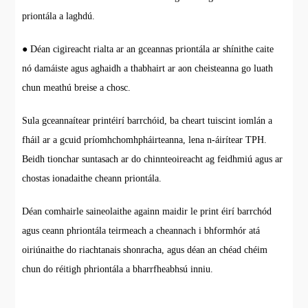
priontála a laghdú.
● Déan cigireacht rialta ar an gceannas priontála ar shínithe caite
nó damáiste agus aghaidh a thabhairt ar aon cheisteanna go luath
chun meathú breise a chosc.
Sula gceannaítear printéirí barrchóid, ba cheart tuiscint iomlán a
fháil ar a gcuid príomhchomhpháirteanna, lena n-áirítear TPH.
Beidh tionchar suntasach ar do chinnteoireacht ag feidhmiú agus ar
chostas ionadaithe cheann priontála.
Déan comhairle saineolaithe againn maidir le print éirí barrchód
agus ceann phriontála teirmeach a cheannach i bhformhór atá
oiriúnaithe do riachtanais shonracha, agus déan an chéad chéim
chun do réitigh phriontála a bharrfheabhsú inniu.