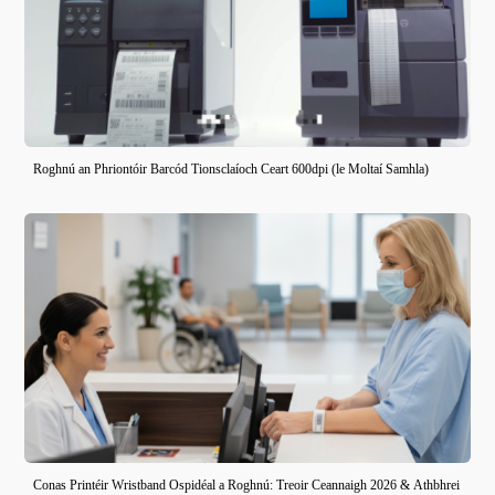
Roghnú an Phriontóir Barcód Tionsclaíoch Ceart 600dpi (le Moltaí Samhla)
Conas Printéir Wristband Ospidéal a Roghnú: Treoir Ceannaigh 2026 & Athbhrei