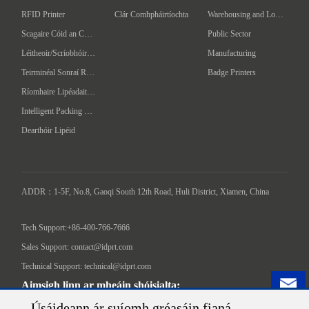
RFID Printer
Clár Comhpháirtíochta
Warehousing and Logistics
Scagaire Cóid an Chláir
Public Sector
Léitheoir/Scríobhóir RFID ar láimhéid
Manufacturing
Teirminéal Sonraí Ríomhaire Láimhe
Badge Printers
Ríomhaire Lipéadaithe Uathoibríoch
Intelligent Packing Machine
Dearthóir Lipéid
ADDR：1-5F, No.8, Gaoqi South 12th Road, Huli District, Xiamen, China

Tech Support:+86-400-766-7666
Sales Support: contact@idprt.com
Technical Support: technical@idprt.com
Aimsigh linn ar mheáin shóisialta:
Úsáideann ár suíomh gréasáin fianá