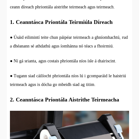
ceann díreach phriontála aistrithe teirmeach agus teirmeach.
1. Ceanntásca Priontála Teirmiúla Díreach
● Úsáid eilimintí teite chun páipéar teirmeach a ghníomhachtú, rud
a dhéanann sé athdathú agus íomhánna nó téacs a fhoirmiú.
● Ní gá srianta, agus costais phriontála níos ísle á dtairiscint.
● Tugann siad cáilíocht phriontála níos lú i gcomparáid le haistriú
teirmeach agus is dócha go mbeidh siad ag titim.
2. Ceanntásca Priontála Aistrithe Teirmeacha