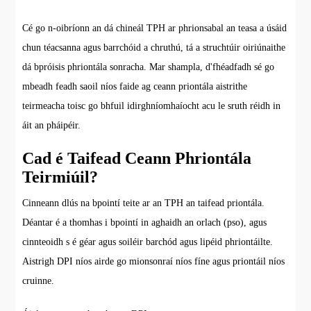
Cé go n-oibríonn an dá chineál TPH ar phrionsabal an teasa a úsáid
chun téacsanna agus barrchóid a chruthú, tá a struchtúir oiriúnaithe
dá bpróisis phriontála sonracha. Mar shampla, d'fhéadfadh sé go
mbeadh feadh saoil níos faide ag ceann priontála aistrithe
teirmeacha toisc go bhfuil idirghníomhaíocht acu le sruth réidh in
áit an pháipéir.
Cad é Taifead Ceann Phriontála
Teirmiúil?
Cinneann dlús na bpointí teite ar an TPH an taifead priontála.
Déantar é a thomhas i bpointí in aghaidh an orlach (pso), agus
cinnteoidh s é géar agus soiléir barchód agus lipéid phriontáilte.
Aistrigh DPI níos airde go mionsonraí níos fíne agus priontáil níos
cruinne.