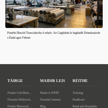
Printéirí Barcód Tionsclaíocha 4 orlach: An Caighdeán le haghaidh Déantúsaíocht
a Éadaí agus Fabraic
TÁIRGE
MAIDIR LEIS
RÉITHE
Printéir Cóid Bharra an Deasc
Maidir le iDPRT
Ticketing
Priontóir Móibríoch Barcóid
NuachtaComment
Healthcare
Printéir Bharracód Tionsclaíoch
Blog
Retail and Hospitality