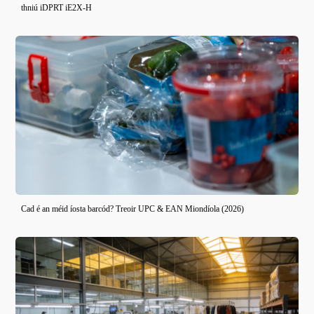
thniú iDPRT iE2X-H
Cad é an méid íosta barcód? Treoir UPC & EAN Miondíola (2026)