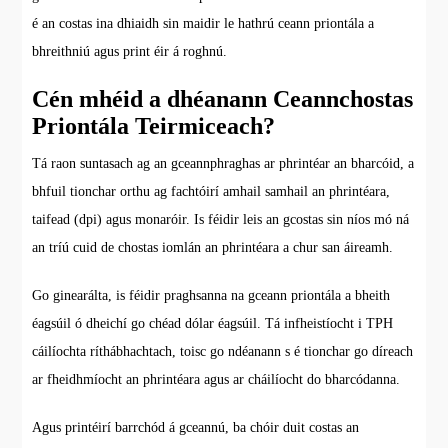
é an costas ina dhiaidh sin maidir le hathrú ceann priontála a
bhreithniú agus print éir á roghnú.
Cén mhéid a dhéanann Ceannchostas
Priontála Teirmiceach?
Tá raon suntasach ag an gceannphraghas ar phrintéar an bharcóid, a
bhfuil tionchar orthu ag fachtóirí amhail samhail an phrintéara,
taifead (dpi) agus monaróir. Is féidir leis an gcostas sin níos mó ná
an tríú cuid de chostas iomlán an phrintéara a chur san áireamh.
Go ginearálta, is féidir praghsanna na gceann priontála a bheith
éagsúil ó dheichí go chéad dólar éagsúil. Tá infheistíocht i TPH
cáilíochta ríthábhachtach, toisc go ndéanann s é tionchar go díreach
ar fheidhmíocht an phrintéara agus ar cháilíocht do bharcódanna.
Agus printéirí barrchód á gceannú, ba chóir duit costas an