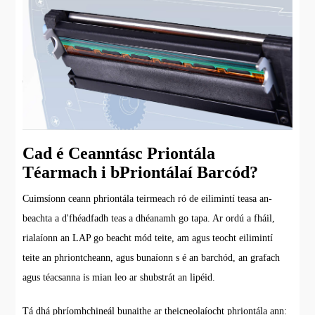
Cad é Ceanntásc Priontála
Téarmach i bPriontálaí Barcód?
Cuimsíonn ceann phriontála teirmeach ró de eilimintí teasa an-
beachta a d'fhéadfadh teas a dhéanamh go tapa. Ar ordú a fháil,
rialaíonn an LAP go beacht mód teite, am agus teocht eilimintí
teite an phriontcheann, agus bunaíonn s é an barchód, an grafach
agus téacsanna is mian leo ar shubstrát an lipéid.
Tá dhá phríomhchineál bunaithe ar theicneolaíocht phriontála ann: