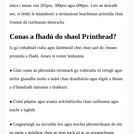
éasca i measc rún 203pso, 300pso agus 600pso. Leis an dearadh
seo, is féidir le húsáideoirí a oiriúnaíonn beachtúnas priontála chun
freastal dá riachtanais shonracha.
Conas a fhadú do shaol Printhead?
Is gá cothabháil rialta agus láimhseáil chuí chun saol do cheann
priontála a fhadú. Anseo tá roinnt leideanna:
● Glan ceann an phriontála teirmeach go tráthrialta trí réitigh agus
uirlisí glanadha molta a úsáid chun dramhaíola agus tógáil a bhaint
a d'fhéadfadh damáiste a thabhairt.
● Úsáid páipéar agus srianta ardcháilíochta chun caillteanas agus
teacht a laghdú.
● Coigeartaigh na socruithe brú agus teochta phriontcheann de réir
na meán a úsáidtear chun an stres nach gá ar an gceanncheann