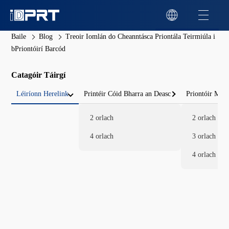
Baile
Blog
Treoir Iomlán do Cheanntásca Priontála Teirmiúla i
bPriontóirí Barcód
Catagóir Táirgí
Léiríonn Herelink
Printéir Cóid Bharra an Deasc
Priontóir Mói
2 orlach
2 orlach
4 orlach
3 orlach
4 orlach