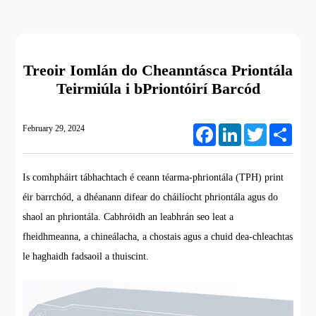
Treoir Iomlán do Cheanntásca Priontála
Teirmiúla i bPriontóirí Barcód
February 29, 2024
Facebook
LinkedIn
Twitter
Share
Is comhpháirt tábhachtach é ceann téarma-phriontála (TPH) print
éir barrchód, a dhéanann difear do cháilíocht phriontála agus do
shaol an phriontála. Cabhróidh an leabhrán seo leat a
fheidhmeanna, a chineálacha, a chostais agus a chuid dea-chleachtas
le haghaidh fadsaoil a thuiscint.