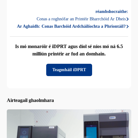
réamhshocraithe:
Conas a roghnófar an Printéir Bharrchóid Ar Dheis
Ar Aghaidh:
Conas Barchóid Ardcháilíochta a Phriontáil?
Is mó monaróir é iDPRT agus díol sé níos mó ná 6.5
milliún printéir ar fud an domhain.
Teagmháil iDPRT
Airteagail ghaolmhara