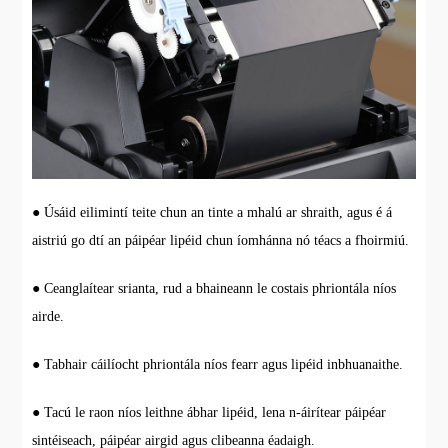
● Úsáid eilimintí teite chun an tinte a mhalú ar shraith, agus é á
aistriú go dtí an páipéar lipéid chun íomhánna nó téacs a fhoirmiú.
● Ceanglaítear srianta, rud a bhaineann le costais phriontála níos
airde.
● Tabhair cáilíocht phriontála níos fearr agus lipéid inbhuanaithe.
● Tacú le raon níos leithne ábhar lipéid, lena n-áirítear páipéar
sintéiseach, páipéar airgid agus clibeanna éadaigh.