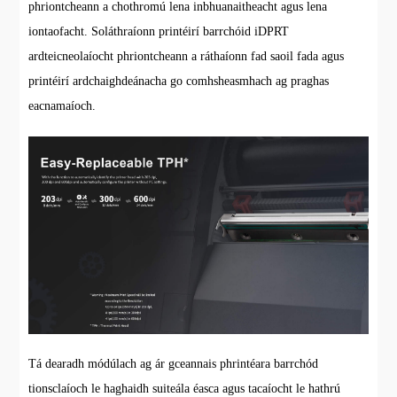
phriontcheann a chothromú lena inbhuanaitheacht agus lena
iontaofacht. Soláthraíonn printéirí barrchóid iDPRT
ardteicneolaíocht phriontcheann a ráthaíonn fad saoil fada agus
printéirí ardchaighdeánacha go comhsheasmhach ag praghas
eacnamaíoch.
Tá dearadh módúlach ag ár gceannais phrintéara barrchód
tionsclaíoch le haghaidh suiteála éasca agus tacaíocht le hathrú