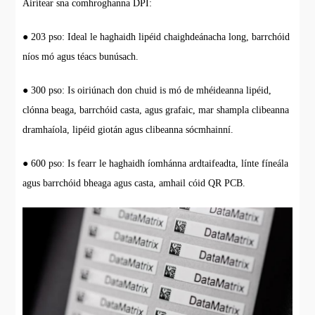
Áirítear sna comhroghanna DPI:
● 203 pso: Ideal le haghaidh lipéid chaighdeánacha long, barrchóid
níos mó agus téacs bunúsach.
● 300 pso: Is oiriúnach don chuid is mó de mhéideanna lipéid,
clónna beaga, barrchóid casta, agus grafaic, mar shampla clibeanna
dramhaíola, lipéid giotán agus clibeanna sócmhainní.
● 600 pso: Is fearr le haghaidh íomhánna ardtaifeadta, línte fíneála
agus barrchóid bheaga agus casta, amhail cóid QR PCB.