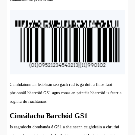
Cumhdaíonn an leabhrán seo gach rud is gá duit a fhios faoi
phriontáil bharcóid GS1 agus conas an printéir bharcóid is fearr a
roghnú do riachtanais.
Cineálacha Barchód GS1
Is eagraíocht domhanda é GS1 a shaineann caighdeáin a chruthú