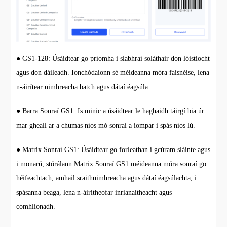
● GS1-128: Úsáidtear go príomha i slabhraí soláthair don lóistíocht
agus don dáileadh. Ionchódaíonn sé méideanna móra faisnéise, lena
n-áirítear uimhreacha batch agus dátaí éagsúla.
● Barra Sonraí GS1: Is minic a úsáidtear le haghaidh táirgí bia úr
mar gheall ar a chumas níos mó sonraí a iompar i spás níos lú.
● Matrix Sonraí GS1: Úsáidtear go forleathan i gcúram sláinte agus
i monarú, stórálann Matrix Sonraí GS1 méideanna móra sonraí go
héifeachtach, amhail sraithuimhreacha agus dátaí éagsúlachta, i
spásanna beaga, lena n-áiritheofar inrianaitheacht agus
comhlíonadh.