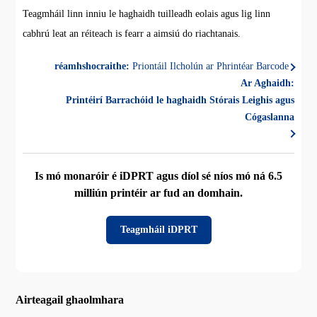
Teagmháil linn inniu le haghaidh tuilleadh eolais agus lig linn
cabhrú leat an réiteach is fearr a aimsiú do riachtanais.
réamhshocraithe:
Priontáil Ilcholún ar Phrintéar Barcode
Ar Aghaidh:
Printéirí Barrachóid le haghaidh Stórais Leighis agus
Cógaslanna
Is mó monaróir é iDPRT agus díol sé níos mó ná 6.5
milliún printéir ar fud an domhain.
Teagmháil iDPRT
Airteagail ghaolmhara