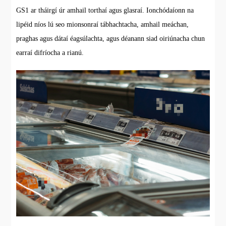
GS1 ar tháirgí úr amhail torthaí agus glasraí. Ionchódaíonn na
lipéid níos lú seo mionsonraí tábhachtacha, amhail meáchan,
praghas agus dátaí éagsúlachta, agus déanann siad oiriúnacha chun
earraí difríocha a rianú.