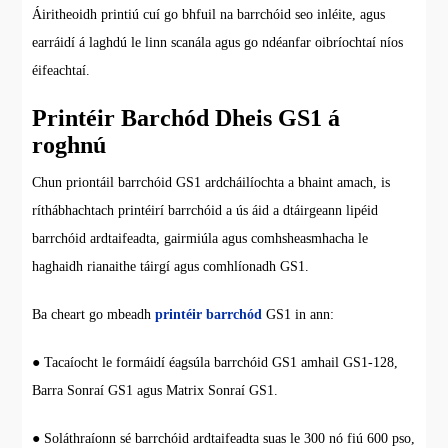
Áiritheoidh printiú cuí go bhfuil na barrchóid seo inléite, agus
earráidí á laghdú le linn scanála agus go ndéanfar oibríochtaí níos
éifeachtaí.
Printéir Barchód Dheis GS1 á
roghnú
Chun priontáil barrchóid GS1 ardcháilíochta a bhaint amach, is
ríthábhachtach printéirí barrchóid a ús áid a dtáirgeann lipéid
barrchóid ardtaifeadta, gairmiúla agus comhsheasmhacha le
haghaidh rianaithe táirgí agus comhlíonadh GS1.
Ba cheart go mbeadh
printéir barrchód
GS1 in ann:
● Tacaíocht le formáidí éagsúla barrchóid GS1 amhail GS1-128,
Barra Sonraí GS1 agus Matrix Sonraí GS1.
● Soláthraíonn sé barrchóid ardtaifeadta suas le 300 nó fiú 600 pso,