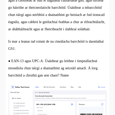
agus a choimeád ar bun le haghaidh cumarsáide gnó, agus dírítear
go háirithe ar theicneolaíocht barrchóid. Úsáidtear a mbarcchóid
chun táirgí agus seirbhísí a shainaithint go heisiach ar fud tionscail
éagsúla, agus cabhrú le gnólachtaí feabhas a chur ar éifeachtúlacht,
ar shábháilteacht agus ar fheictheacht i slabhraí soláthair.
Is mar a leanas iad roinnt de na cineálacha barrchóid is daonlathaí
GS1:
● EAN-13 agus UPC-A: Úsáidtear go leithne i timpeallachtaí
miondíola chun táirgí a shainaithint ag seiceáil amach. Á lorg
barrchóid a chruthú gan aon chaoi? Name