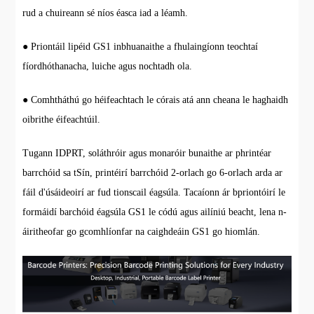
rud a chuireann sé níos éasca iad a léamh.
● Priontáil lipéid GS1 inbhuanaithe a fhulaingíonn teochtaí
fíordhóthanacha, luiche agus nochtadh ola.
● Comhtháthú go héifeachtach le córais atá ann cheana le haghaidh
oibrithe éifeachtúil.
Tugann IDPRT, soláthróir agus monaróir bunaithe ar phrintéar
barrchóid sa tSín, printéirí barrchóid 2-orlach go 6-orlach arda ar
fáil d'úsáideoirí ar fud tionscail éagsúla. Tacaíonn ár bpriontóirí le
formáidí barchóid éagsúla GS1 le códú agus ailíniú beacht, lena n-
áiritheofar go gcomhlíonfar na caighdeáin GS1 go hiomlán.