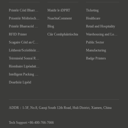
Printéir Cóid Bharra an Deasc
Maidir le iDPRT
Ticketing
Priontóir Móibríoch Barcóid
NuachtaComment
Healthcare
Printéir Bharracód Tionsclaíoch
Blog
Retail and Hospitality
RFID Printer
Clár Comhpháirtíochta
Warehousing and Logistics
Scagaire Cóid an Chláir
Public Sector
Léitheoir/Scríobhóir RFID ar láimhéid
Manufacturing
Teirminéal Sonraí Ríomhaire Láimhe
Badge Printers
Ríomhaire Lipéadaithe Uathoibríoch
Intelligent Packing Machine
Dearthóir Lipéid
ADDR：1-5F, No.8, Gaoqi South 12th Road, Huli District, Xiamen, China

Tech Support:+86-400-766-7666