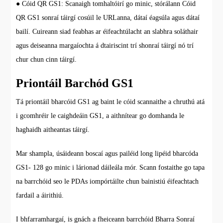
● Cóid QR GS1: Scanaigh tomhaltóirí go minic, stórálann Cóid
QR GS1 sonraí táirgí cosúil le URLanna, dátaí éagsúla agus dátaí
bailí. Cuireann siad feabhas ar éifeachtúlacht an slabhra soláthair
agus deiseanna margaíochta á dtairiscint trí shonraí táirgí nó trí
chur chun cinn táirgí.
Priontáil Barchód GS1
Tá priontáil bharcóid GS1 ag baint le cóid scannaithe a chruthú atá
i gcomhréir le caighdeáin GS1, a aithnítear go domhanda le
haghaidh aitheantas táirgí.
Mar shampla, úsáideann boscaí agus pailéid long lipéid bharcóda
GS1- 128 go minic i lárionad dáileála mór. Scann fostaithe go tapa
na barrchóid seo le PDAs iompórtáilte chun bainistiú éifeachtach
fardail a áirithiú.
I bhfarramhargaí, is gnách a fheiceann barrchóid Bharra Sonraí