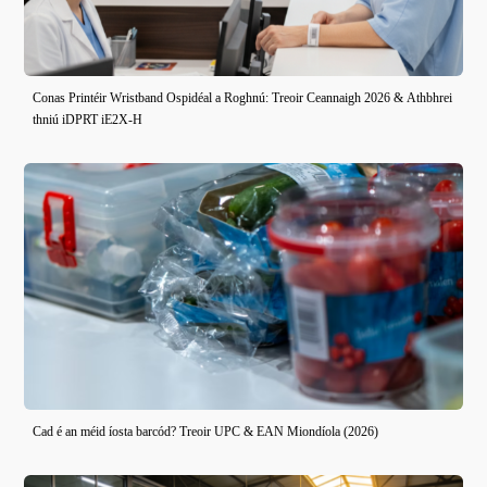
Conas Printéir Wristband Ospidéal a Roghnú: Treoir Ceannaigh 2026 & Athbhrei
thniú iDPRT iE2X-H
Cad é an méid íosta barcód? Treoir UPC & EAN Miondíola (2026)