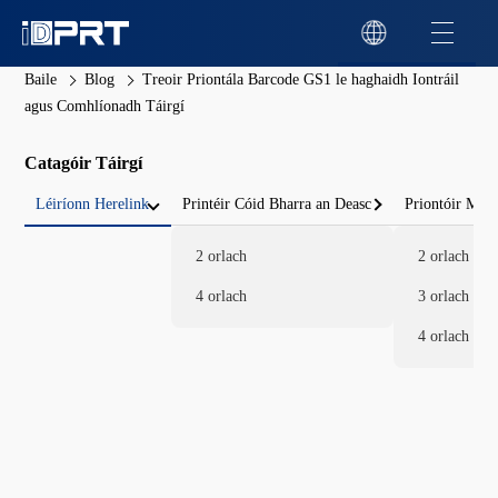
Baile
Blog
Treoir Priontála Barcode GS1 le haghaidh Iontráil
agus Comhlíonadh Táirgí
Catagóir Táirgí
Léiríonn Herelink
Printéir Cóid Bharra an Deasc
Priontóir Mói
2 orlach
2 orlach
4 orlach
3 orlach
4 orlach