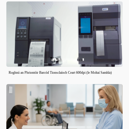
Roghnú an Phriontóir Barcód Tionsclaíoch Ceart 600dpi (le Moltaí Samhla)