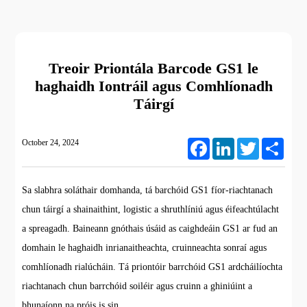
Treoir Priontála Barcode GS1 le
haghaidh Iontráil agus Comhlíonadh
Táirgí
October 24, 2024
Facebook
LinkedIn
Twitter
Share
Sa slabhra soláthair domhanda, tá barchóid GS1 fíor-riachtanach
chun táirgí a shainaithint, logistic a shruthlíniú agus éifeachtúlacht
a spreagadh. Baineann gnóthais úsáid as caighdeáin GS1 ar fud an
domhain le haghaidh inrianaitheachta, cruinneachta sonraí agus
comhlíonadh rialúcháin. Tá priontóir barrchóid GS1 ardcháilíochta
riachtanach chun barrchóid soiléir agus cruinn a ghiniúint a
bhunaíonn na próis is sin.