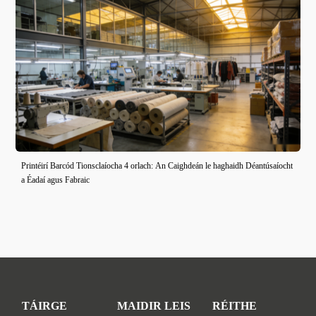
Printéirí Barcód Tionsclaíocha 4 orlach: An Caighdeán le haghaidh Déantúsaíocht
a Éadaí agus Fabraic
TÁIRGE
MAIDIR LEIS
RÉITHE