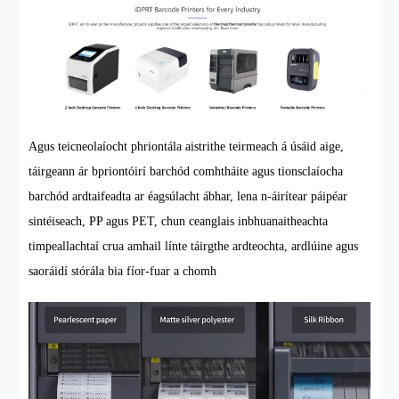
Agus teicneolaíocht phriontála aistrithe teirmeach á úsáid aige,
táirgeann ár bpriontóirí barchód comhtháite agus tionsclaíocha
barchód ardtaifeadta ar éagsúlacht ábhar, lena n-áirítear páipéar
sintéiseach, PP agus PET, chun ceanglais inbhuanaitheachta
timpeallachtaí crua amhail línte táirgthe ardteochta, ardlúine agus
saoráidí stórála bia fíor-fuar a chomh