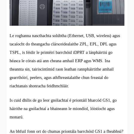
Le roghanna nascthachta solúbtha (Ethernet, USB, wireless) agus
tacaíocht do theangacha clársceidealaithe ZPL, EPL, DPL agus
TSPL, is féidir le printéirí barrchóid iDPRT a lánpháirtiú go
héasca le córais atá ann cheana amhail ERP agus WMS. Ina
theannta sin, tairiscintímid raon leathan rannpháirtithe amhail
gearrthóirí, peelers, agus athfhreastalaithe chun freastal do
riachtanais shonracha feidhmchláir.
Is cuid dhílis de go leor gnólachtaí é priontáil bharcód GS1, go
háirithe na gnólachtaí a bhaineann le miondíol, lóistíocht agus
monarú.
An bhfuil fonn ort do chumas priontála barrchóid GS1 a fheabhsú?