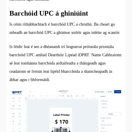
Barchóid UPC á ghiniúint
Is céim ríthábhachtach é barrchód UPC a chruthú. Ba cheart go
mbeadh an barrchód UPC a ghintear soiléir agus inléite ag scanóir.
Is féidir leat é seo a dhéanamh trí bogearraí próiseála priontála
barrchóid UPC amhail Dearthóir Lipéad iDPRT. Name Cabhraíonn
sé leat íomhánna barrchóda ardtaifeadta a tháirgeadh agus
ceadaíonn sé freisin leat lipéid bharcchóda a shaincheapadh in
ábhar agus i bhformáidí.