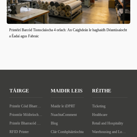
Printéirí Barcód Tionsclaíocha 4 orlach: An Caighdeán le haghaidh Déantúsaíocht
a Éadaí agus Fabraic
TÁIRGE
MAIDIR LEIS
RÉITHE
Printéir Cóid Bharra an Deasc
Maidir le iDPRT
Ticketing
Priontóir Móibríoch Barcóid
NuachtaComment
Healthcare
Printéir Bharracód Tionsclaíoch
Blog
Retail and Hospitality
RFID Printer
Clár Comhpháirtíochta
Warehousing and Logistics