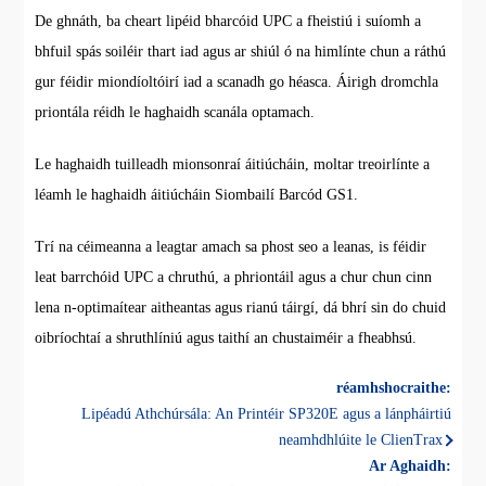
De ghnáth, ba cheart lipéid bharcóid UPC a fheistiú i suíomh a
bhfuil spás soiléir thart iad agus ar shiúl ó na himlínte chun a ráthú
gur féidir miondíoltóirí iad a scanadh go héasca. Áirigh dromchla
priontála réidh le haghaidh scanála optamach.
Le haghaidh tuilleadh mionsonraí áitiúcháin, moltar treoirlínte a
léamh le haghaidh áitiúcháin Siombailí Barcód GS1.
Trí na céimeanna a leagtar amach sa phost seo a leanas, is féidir
leat barrchóid UPC a chruthú, a phriontáil agus a chur chun cinn
lena n-optimaítear aitheantas agus rianú táirgí, dá bhrí sin do chuid
oibríochtaí a shruthlíniú agus taithí an chustaiméir a fheabhsú.
réamhshocraithe:
Lipéadú Athchúrsála: An Printéir SP320E agus a lánpháirtiú
neamhdhlúite le ClienTrax
Ar Aghaidh: