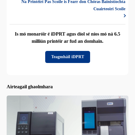
Na Printéirí Pas Scoile is Fearr don Chóras Bainistíochta
Cuairteoirí Scoile
Is mó monaróir é iDPRT agus díol sé níos mó ná 6.5
milliún printéir ar fud an domhain.
Teagmháil iDPRT
Airteagail ghaolmhara