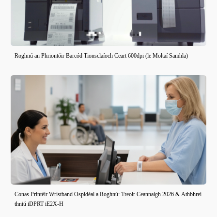
Roghnú an Phriontóir Barcód Tionsclaíoch Ceart 600dpi (le Moltaí Samhla)
Conas Printéir Wristband Ospidéal a Roghnú: Treoir Ceannaigh 2026 & Athbhrei
thniú iDPRT iE2X-H