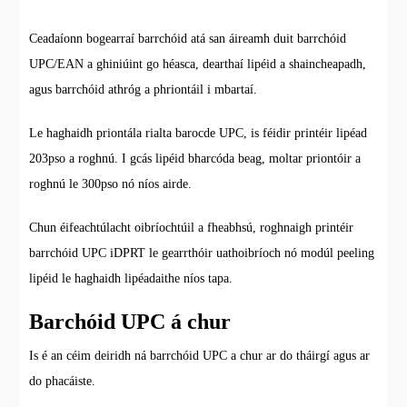
Ceadaíonn bogearraí barrchóid atá san áireamh duit barrchóid
UPC/EAN a ghiniúint go héasca, dearthaí lipéid a shaincheapadh,
agus barrchóid athróg a phriontáil i mbartaí.
Le haghaidh priontála rialta barocde UPC, is féidir printéir lipéad
203pso a roghnú. I gcás lipéid bharcóda beag, moltar priontóir a
roghnú le 300pso nó níos airde.
Chun éifeachtúlacht oibríochtúil a fheabhsú, roghnaigh printéir
barrchóid UPC iDPRT le gearrthóir uathoibríoch nó modúl peeling
lipéid le haghaidh lipéadaithe níos tapa.
Barchóid UPC á chur
Is é an céim deiridh ná barrchóid UPC a chur ar do tháirgí agus ar
do phacáiste.