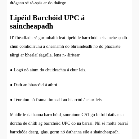
dtógann sé ró-spás ar do tháirge.
Lipéid Barchóid UPC á
saincheapadh
D' fhéadfadh sé gur mhaith leat lipéid le barrchód a shaincheapadh
chun comhoiriúnú a dhéanamh do bhraindeadh nó do phacáiste
táirgí ar bhealaí éagsúla, lena n- áirítear
● Logó nó ainm do chuideachta á chur leis.
● Dath an bharcóid á athrú.
● Teorainn nó fráma timpeall an bharcód á chur leis.
Maidir le dathanna barrchóid, sonraíonn GS1 go bhfuil dathanna
dorcha de dhíth ag barrchóid UPC do na barraí. Níl sé molta barraí
barrchóda dearg, glas, gorm nó dathanna eile a shaincheapadh.