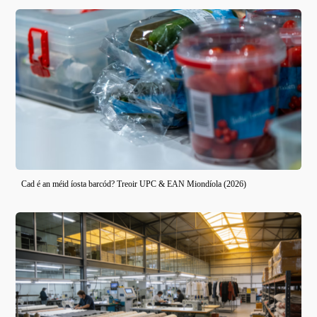
Cad é an méid íosta barcód? Treoir UPC & EAN Miondíola (2026)