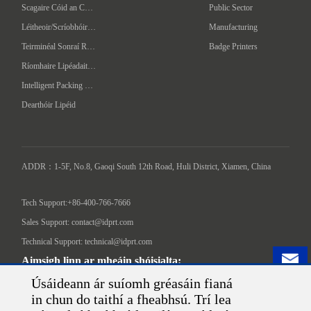
Scagaire Cóid an Chláir
Public Sector
Léitheoir/Scríobhóir RFID ar láimhéid
Manufacturing
Teirminéal Sonraí Ríomhaire Láimhe
Badge Printers
Ríomhaire Lipéadaithe Uathoibríoch
Intelligent Packing Machine
Dearthóir Lipéid
ADDR：1-5F, No.8, Gaoqi South 12th Road, Huli District, Xiamen, China

Tech Support:+86-400-766-7666
Sales Support: contact@idprt.com
Technical Support: technical@idprt.com
Aimsigh linn ar mheáin shóisialta:
Úsáideann ár suíomh gréasáin fianá
in chun do taithí a fheabhsú. Trí lea