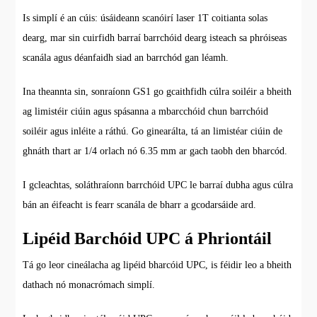
Is simplí é an cúis: úsáideann scanóirí laser 1T coitianta solas
dearg, mar sin cuirfidh barraí barrchóid dearg isteach sa phróiseas
scanála agus déanfaidh siad an barrchód gan léamh.
Ina theannta sin, sonraíonn GS1 go gcaithfidh cúlra soiléir a bheith
ag limistéir ciúin agus spásanna a mbarcchóid chun barrchóid
soiléir agus inléite a ráthú. Go ginearálta, tá an limistéar ciúin de
ghnáth thart ar 1/4 orlach nó 6.35 mm ar gach taobh den bharcód.
I gcleachtas, soláthraíonn barrchóid UPC le barraí dubha agus cúlra
bán an éifeacht is fearr scanála de bharr a gcodarsáide ard.
Lipéid Barchóid UPC á Phriontáil
Tá go leor cineálacha ag lipéid bharcóid UPC, is féidir leo a bheith
dathach nó monacrómach simplí.