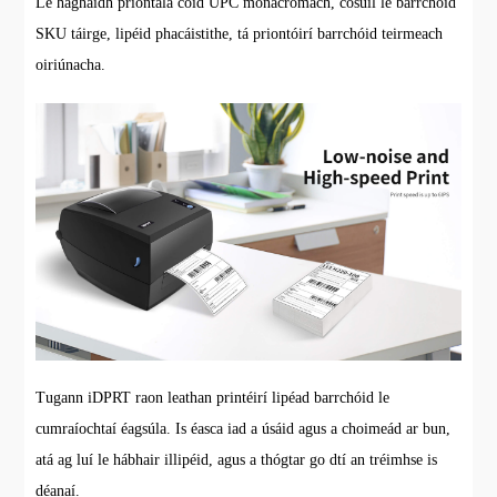
Le haghaidh priontála cóid UPC monacrómach, cosúil le barrchóid
SKU táirge, lipéid phacáistithe, tá priontóirí barrchóid teirmeach
oiriúnacha.
Tugann iDPRT raon leathan printéirí lipéad barrchóid le
cumraíochtaí éagsúla. Is éasca iad a úsáid agus a choimeád ar bun,
atá ag luí le hábhair illipéid, agus a thógtar go dtí an tréimhse is
déanaí.