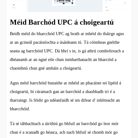
Méid Barchód UPC á choigeartú
Beidh méid do bharcchód UPC ag brath ar mhéid do tháirge agus
ar an gcineál pacáistíochta a úsáideann tú. Tá cóimheas gnéithe
seasta ag barrchóid UPC. Dá bhrí s in, is gá athrú comhréireach a
dhéanamh ar an ngné eile chun inmharthanacht an bharcóid a
chaomhnú chun gné amháin a choigeartú.
Agus méid barrchóid bunaithe ar mhéid an phacáiste nó lipéid á
choigeartú, bí cúramach gan an barrchód a shaobhadh trí é a
tharraingt. Is féidir go ndéanfaidh sé sin difear d' inléiteacht an
bharcchóid.
Tá sé tábhachtach a áirithiú go bhfuil an barrchód go leor mór
chun é a scanadh go héasca, ach nach bhfuil sé chomh mór go