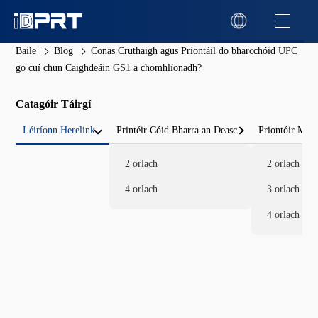
Baile
Blog
Conas Cruthaigh agus Priontáil do bharcchóid UPC
go cuí chun Caighdeáin GS1 a chomhlíonadh?
Catagóir Táirgí
Léiríonn Herelink
Printéir Cóid Bharra an Deasc
Priontóir Mói
2 orlach
2 orlach
4 orlach
3 orlach
4 orlach