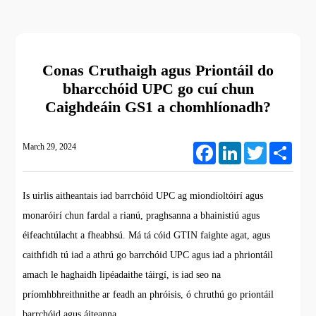
Conas Cruthaigh agus Priontáil do
bharcchóid UPC go cuí chun
Caighdeáin GS1 a chomhlíonadh?
March 29, 2024
Facebook
LinkedIn
Twitter
Share
Is uirlis aitheantais iad barrchóid UPC ag miondíoltóirí agus
monaróirí chun fardal a rianú, praghsanna a bhainistiú agus
éifeachtúlacht a fheabhsú. Má tá cóid GTIN faighte agat, agus
caithfidh tú iad a athrú go barrchóid UPC agus iad a phriontáil
amach le haghaidh lipéadaithe táirgí, is iad seo na
príomhbhreithnithe ar feadh an phróisis, ó chruthú go priontáil
barrchóid agus áiteanna.