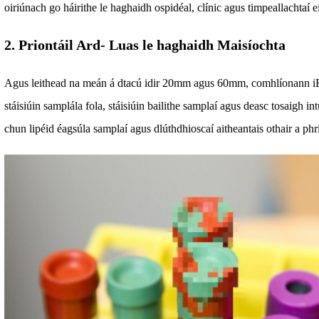
oiriúnach go háirithe le haghaidh ospidéal, clínic agus timpeallachtaí e
2. Priontáil Ard- Luas le haghaidh Maisíochta
Agus leithead na meán á dtacú idir 20mm agus 60mm, comhlíonann iE
stáisiúin samplála fola, stáisiúin bailithe samplaí agus deasc tosaigh in
chun lipéid éagsúla samplaí agus dlúthdhioscaí aitheantais othair a phri