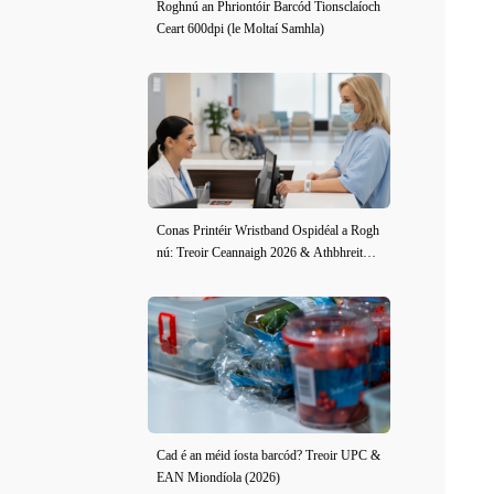
Roghnú an Phriontóir Barcód Tionsclaíoch
Ceart 600dpi (le Moltaí Samhla)
Conas Printéir Wristband Ospidéal a Rogh
nú: Treoir Ceannaigh 2026 & Athbhreithni
ú iDPRT iE2X-H
Cad é an méid íosta barcód? Treoir UPC &
EAN Miondíola (2026)