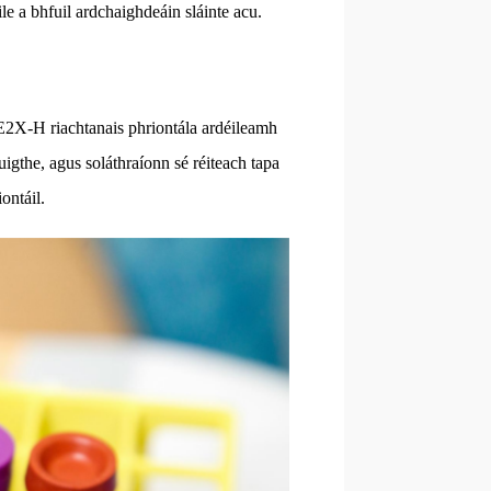
ile a bhfuil ardchaighdeáin sláinte acu.
2X-H riachtanais phriontála ardéileamh
tuigthe, agus soláthraíonn sé réiteach tapa
ontáil.