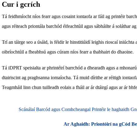
Cur i gcrích
Tá feidhmíocht níos fearr agus cosaint iontaofa ar fáil ag printéir 
agus réiteach priontála barchód éifeachtúil agus sábháilte á soláthar ag 
Trí an táirge seo a úsáid, is féidir le hinstitiúidí leighis rioscaí iniúch
oibríochtúil a fheabhsú agus cúram níos fearr a thabhairt do dhaoine.
Tá iDPRT speisialta ar phrintéirí barrchód a dhearadh agus a mhonarú,
dtairiscint ag praghsanna iomaíocha. Tá muid dírithe ar réitigh iontaofa
Teagmháil linn chun tuilleadh eolais a fháil ar ár dtáirgí agus ar ár bh
Scánálaí Barcód agus Comhcheangal Printéir le haghaidh Gn
Ar Aghaidh:
Priontóirí na gCód Be