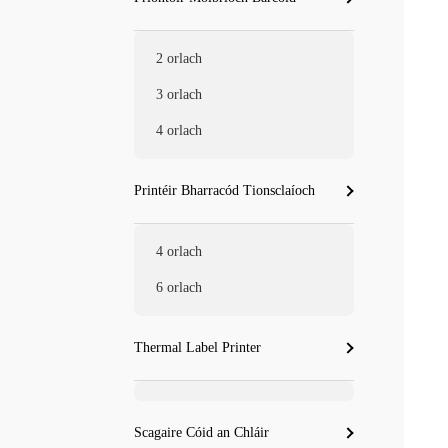
2 orlach
3 orlach
4 orlach
Printéir Bharracód Tionsclaíoch
4 orlach
6 orlach
Thermal Label Printer
Scagaire Cóid an Chláir