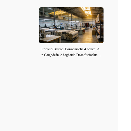
Printéirí Barcód Tionsclaíocha 4 orlach: A
n Caighdeán le haghaidh Déantúsaíochta É
adaí agus Fabraic