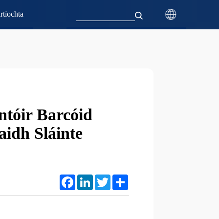
rtíochta
tóir Barcóid
aidh Sláinte
Facebook
LinkedIn
Twitter
Share