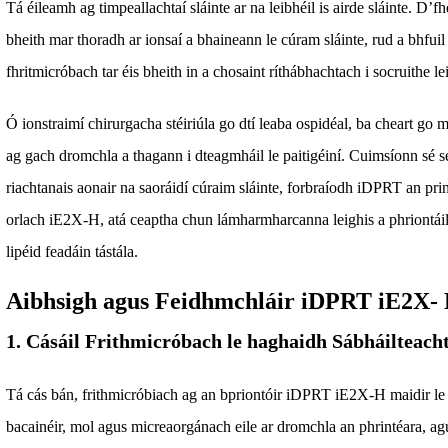
Tá éileamh ag timpeallachtaí sláinte ar na leibhéil is airde sláinte. D’
bheith mar thoradh ar ionsaí a bhaineann le cúram sláinte, rud a bhfuil
fhritmicróbach tar éis bheith in a chosaint ríthábhachtach i socruithe le
Ó ionstraimí chirurgacha stéiriúla go dtí leaba ospidéal, ba cheart go
ag gach dromchla a thagann i dteagmháil le paitigéiní. Cuimsíonn sé se
riachtanais aonair na saoráidí cúraim sláinte, forbraíodh iDPRT an pr
orlach iE2X-H, atá ceaptha chun lámharmharcanna leighis a phriontáil
lipéid feadáin tástála.
Aibhsigh agus Feidhmchláir iDPRT iE2X-
1. Cásáil Frithmicróbach le haghaidh Sábháilteach
Tá cás bán, frithmicróbiach ag an bpriontóir iDPRT iE2X-H maidir le h
bacainéir, mol agus micreaorgánach eile ar dromchla an phrintéara, agu