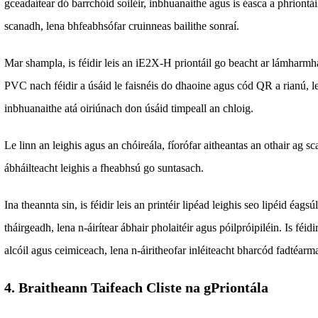
gceadaítear dó barrchóid soiléir, inbhuanaithe agus is éasca a phriont
scanadh, lena bhfeabhsófar cruinneas bailithe sonraí.
Mar shampla, is féidir leis an iE2X-H priontáil go beacht ar lámha
PVC nach féidir a úsáid le faisnéis do dhaoine agus cód QR a rianú, len
inbhuanaithe atá oiriúnach don úsáid timpeall an chloig.
Le linn an leighis agus an chóireála, fíorófar aitheantas an othair ag 
ábháilteacht leighis a fheabhsú go suntasach.
Ina theannta sin, is féidir leis an printéir lipéad leighis seo lipéid éags
tháirgeadh, lena n-áirítear ábhair pholaitéir agus póilpróipiléin. Is féidi
alcóil agus ceimiceach, lena n-áiritheofar inléiteacht bharcód fadtéarm
4. Braitheann Taifeach Cliste na gPriontála