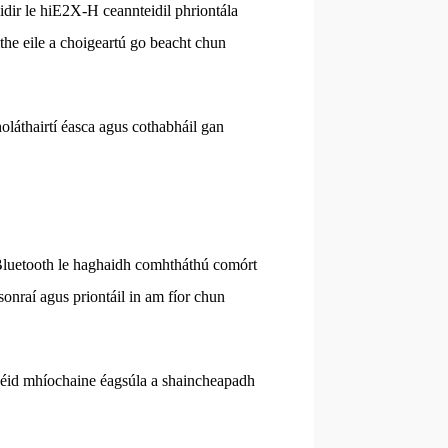
éidir le hiE2X-H ceannteidil phriontála
ithe eile a choigeartú go beacht chun
oláthairtí éasca agus cothabháil gan
luetooth le haghaidh comhtháthú comórt
 sonraí agus priontáil in am fíor chun
 lipéid mhíochaine éagsúla a shaincheapadh