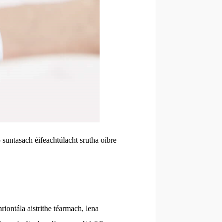
 suntasach éifeachtúlacht srutha oibre
riontála aistrithe téarmach, lena