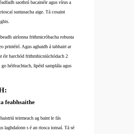
fhéadfadh saothrú bacainéir agus vírus a
 rioscaí suntasacha aige. Tá cosaint
ighis.
 mbeadh airíonna frithmicróbacha robusta
o printéirí. Agus aghaidh á tabhairt ar
int éir barchód frithmhicniúchódach 2
 go héifeachtach, lipéid samplála agus
 H:
ta feabhsaithe
aistriú teirmeach ag baint le fás
s laghdaíonn s é an riosca ionsaí. Tá sé