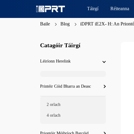
Táirgí
Réiteanna
Baile
Blog
iDPRT iE2X- H: An Priontói
Catagóir Táirgí
Léiríonn Herelink
Printéir Cóid Bharra an Deasc
2 orlach
4 orlach
Priontóir Móibríoch Barcóid