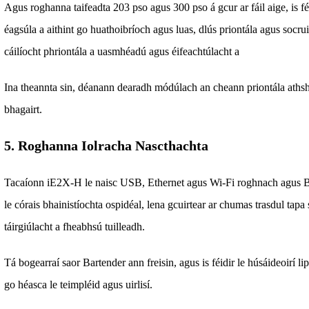
Agus roghanna taifeadta 203 pso agus 300 pso á gcur ar fáil aige, is f
éagsúla a aithint go huathoibríoch agus luas, dlús priontála agus socru
cáilíocht phriontála a uasmhéadú agus éifeachtúlacht a
Ina theannta sin, déanann dearadh módúlach an cheann priontála athsh
bhagairt.
5. Roghanna Iolracha Nascthachta
Tacaíonn iE2X-H le naisc USB, Ethernet agus Wi-Fi roghnach agus B
le córais bhainistíochta ospidéal, lena gcuirtear ar chumas trasdul tapa
táirgiúlacht a fheabhsú tuilleadh.
Tá bogearraí saor Bartender ann freisin, agus is féidir le húsáideoirí
go héasca le teimpléid agus uirlisí.