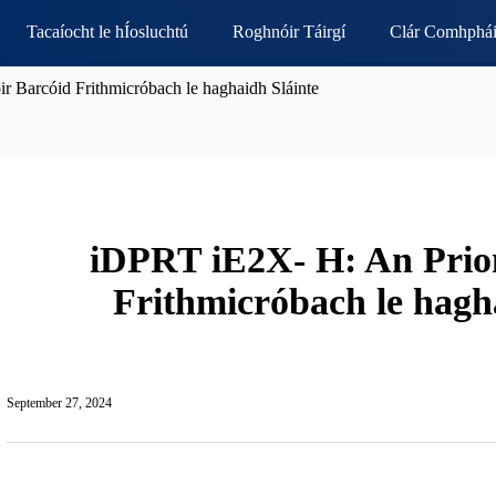
Tacaíocht le hÍosluchtú
Roghnóir Táirgí
Clár Comhphái
r Barcóid Frithmicróbach le haghaidh Sláinte
iDPRT iE2X- H: An Prion
Frithmicróbach le hagh
September 27, 2024