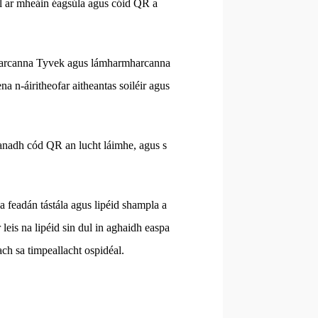
áil ar mheáin éagsúla agus cóid QR a
rmharcanna Tyvek agus lámharmharcanna
a n-áiritheofar aitheantas soiléir agus
scanadh cód QR an lucht láimhe, agus s
úla feadán tástála agus lipéid shampla a
r leis na lipéid sin dul in aghaidh easpa
ach sa timpeallacht ospidéal.