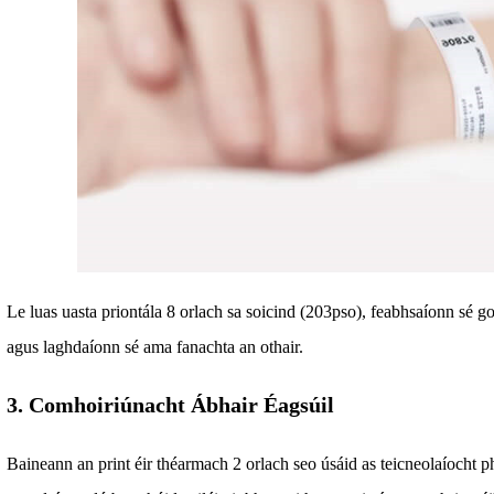
Le luas uasta priontála 8 orlach sa soicind (203pso), feabhsaíonn sé go
agus laghdaíonn sé ama fanachta an othair.
3. Comhoiriúnacht Ábhair Éagsúil
Baineann an print éir théarmach 2 orlach seo úsáid as teicneolaíocht ph