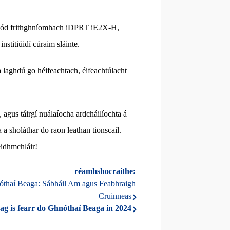
barchód frithghníomhach iDPRT iE2X-H,
institiúidí cúraim sláinte.
ta a laghdú go héifeachtach, éifeachtúlacht
 agus táirgí nuálaíocha ardcháilíochta á
 a sholáthar do raon leathan tionscail.
feidhmchláir!
réamhshocraithe:
óthaí Beaga: Sábháil Am agus Feabhraigh
Cruinneas
ag is fearr do Ghnóthaí Beaga in 2024